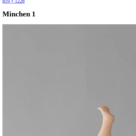
819 × 1228
Minchen 1