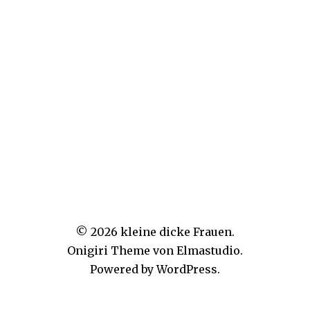
Name, E-Mail-Adresse und Website in diesem Browser
für meinen nächsten Kommentar speichern.
Nächstes Bild
Vorheriges Bild
© 2026
kleine dicke Frauen.
Onigiri Theme von
Elmastudio
.
Powered by
WordPress.