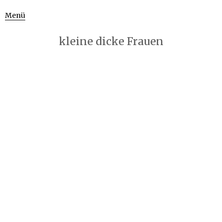
Menü
kleine dicke Frauen
9. April 2015
533 × 800
Figuren von Johanna Iversen